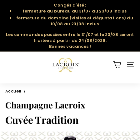
Passer
Congés d'été :
au
fermeture du bureau du 31/07 au 23/08 inclus
Diaporama
contenu
fermeture du domaine (visites et dégustations) du
Pause
10/08 au 23/08 inclus
Les commandes passées entre le 31/07 et le 23/08 seront
traitées à partir du 24/08/2026.
Bonnes vacances !
c
h
NAV
a
m
p
Accueil
/
a
Champagne Lacroix
g
n
Cuvée Tradition
e
l
a