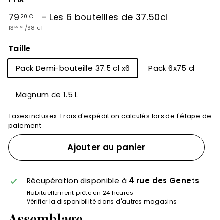
Prix
79,20
79
- Les 6 bouteilles de 37.50cl
20 €
régulier
13,20
13
/
38 cl
€
20 €
€
Taille
Pack Demi-bouteille 37.5 cl x6
Pack 6x75 cl
Magnum de 1.5 L
Taxes incluses.
Frais d'expédition
calculés lors de l'étape de
paiement
Ajouter au panier
Récupération disponible à
4 rue des Genets
Habituellement prête en 24 heures
Vérifier la disponibilité dans d'autres magasins
Assemblage