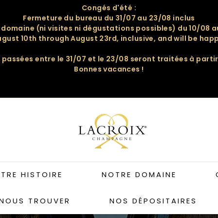
Congés d'été :
Fermeture du bureau du 31/07 au 23/08 inclus
Diaporama
domaine (ni visites ni dégustations possibles) du 10/08 a
Pause
ugust 10th through August 23rd, inclusive, and will be h
assées entre le 31/07 et le 23/08 seront traitées à parti
Bonnes vacances !
c
h
a
m
p
a
TRE HISTOIRE
NOTRE DOMAINE
g
n
NOUS TROUVER
NOS DÉPOSITAIRES
e