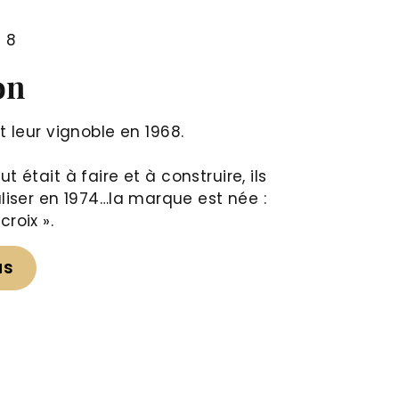
68
on
 leur vignoble en 1968.
 était à faire et à construire, ils
ser en 1974…la marque est née :
roix ».
us