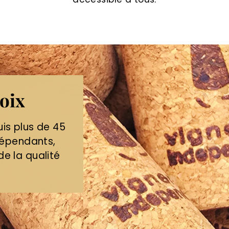
oix
is plus de 45
dépendants,
e la qualité