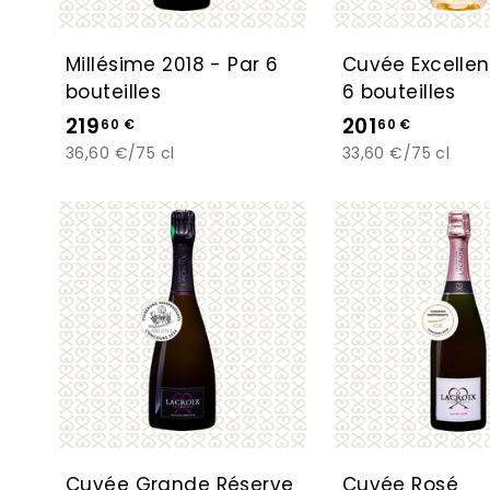
a
n
i
Millésime 2018 - Par 6
Cuvée Excellen
e
bouteilles
6 bouteilles
r
2
2
219
201
60 €
60 €
1
0
36,60 €/75 cl
33,60 €/75 cl
9
1
,
,
A
j
6
6
o
0
0
u
t
€
€
e
r
a
u
p
a
n
i
Cuvée Grande Réserve
Cuvée Rosé