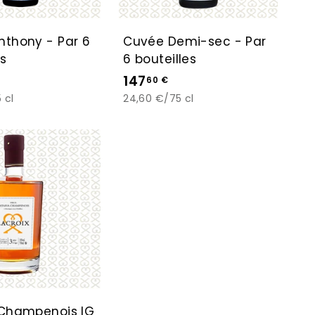
a
a
n
n
i
i
nthony - Par 6
Cuvée Demi-sec - Par
e
e
es
6 bouteilles
r
r
1
147
60 €
4
 cl
24,60 €/75 cl
7
,
A
j
6
o
0
u
t
€
e
r
a
u
p
a
n
i
 Champenois IG